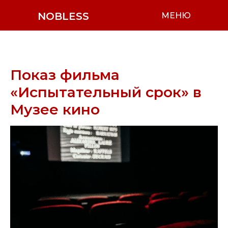
NOBLESS
МЕНЮ
Показ фильма
«Испытательный срок» в
Музее кино