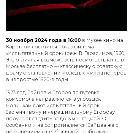
30 ноября 2024 года в 16:00
в Музее кино на
Каретном состоится показ фильма
«Испытательный срок» (реж. В. Герасимов, 1960).
Это отличная возможность посмотреть кино в
Москве бесплатно — классическую советскую
драму о становлении молодых милиционеров
в непростые 1920-е годы.
1923 год. Зайцев и Егоров по путевке
комсомола направляются в угрозыск.
Новичкам дают испытательный срок.
Застенчивому и нерешительному Егорову
поручают следить за документацией. Он
особенно и не сопротивляется. Зайцев же с
нетерпением ждет большой разборки с