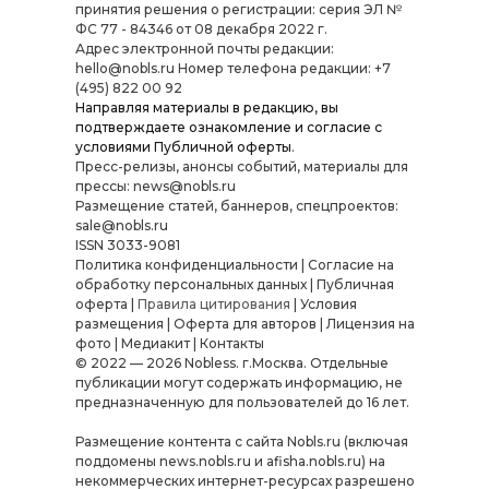
принятия решения о регистрации: серия ЭЛ №
ФС 77 - 84346 от 08 декабря 2022 г.
Адрес электронной почты редакции:
hello@nobls.ru Номер телефона редакции: +7
(495) 822 00 92
Направляя материалы в редакцию, вы
подтверждаете ознакомление и согласие с
условиями
Публичной оферты
.
Пресс-релизы, анонсы событий, материалы для
прессы: news@nobls.ru
Размещение статей, баннеров, спецпроектов:
sale@nobls.ru
ISSN 3033-9081
Политика конфиденциальности
|
Согласие на
обработку персональных данных
|
Публичная
оферта
|
Правила цитирования
|
Условия
размещения
|
Оферта для авторов
|
Лицензия на
фото
|
Медиакит
|
Контакты
© 2022 — 2026 Nobless. г.Москва. Отдельные
публикации могут содержать информацию, не
предназначенную для пользователей до 16 лет.
Размещение контента с сайта Nobls.ru (включая
поддомены news.nobls.ru и afisha.nobls.ru) на
некоммерческих интернет-ресурсах разрешено