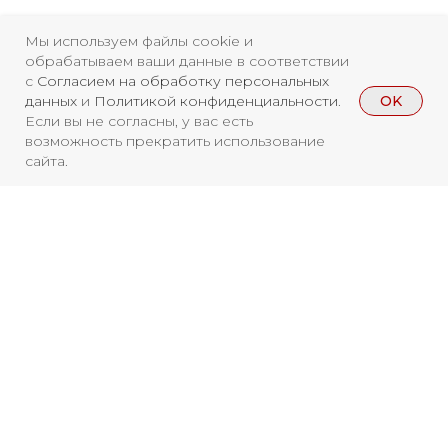
Свидетельство о
Мы используем файлы cookie и
регистрации СМИ ЭЛ №
обрабатываем ваши данные в соответствии
с
Согласием на обработку персональных
ФС77-84346 от 08.12.2022
OK
данных
и
Политикой конфиденциальности
.
Если вы не согласны, у вас есть
ISSN 3033-9081
возможность прекратить использование
сайта.
Новости
ВКонтакте
Макс
Телеграмм
Дзен
Афиша
Архив
RuTube
ОК
Главная
Youtube
Вы находитесь на архивной странице.
Чтобы увидеть, куда можно сходить
16+
бесплатно в 2026 году, перейдите на
страницу Афиши
2026