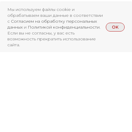
Мы используем файлы cookie и
Свидетельство о
обрабатываем ваши данные в соответствии
с
Согласием на обработку персональных
регистрации СМИ ЭЛ №
OK
данных
и
Политикой конфиденциальности
.
ФС77-84346 от 08.12.2022
Если вы не согласны, у вас есть
возможность прекратить использование
ISSN 3033-9081
сайта.
Новости
ВКонтакте
Макс
Телеграмм
Дзен
Афиша
Архив
RuTube
ОК
Вы находитесь на архивной странице.
Главная
Youtube
Чтобы увидеть, куда можно сходить
бесплатно в 2026 году, перейдите на
16+
страницу Афиши