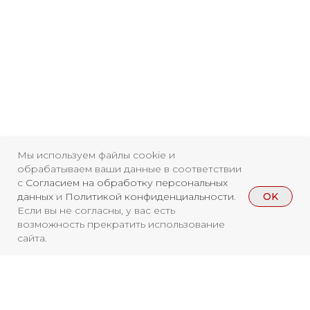
Свидетельство о
регистрации СМИ ЭЛ №
Мы используем файлы cookie и
обрабатываем ваши данные в соответствии
ФС77-84346 от 08.12.2022
с
Согласием на обработку персональных
ISSN 3033-9081
OK
данных
и
Политикой конфиденциальности
.
Если вы не согласны, у вас есть
возможность прекратить использование
сайта.
Новости
ВКонтакте
Макс
Телеграмм
Дзен
Афиша
Архив
RuTube
ОК