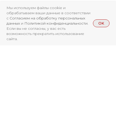
Свидетельство о
Мы используем файлы cookie и
регистрации СМИ ЭЛ №
обрабатываем ваши данные в соответствии
с
Согласием на обработку персональных
ФС77-84346 от 08.12.2022
OK
данных
и
Политикой конфиденциальности
.
Если вы не согласны, у вас есть
ISSN 3033-9081
возможность прекратить использование
сайта.
Новости
ВКонтакте
Макс
Телеграмм
Дзен
Афиша
Архив
RuTube
ОК
Главная
Youtube
Вы находитесь на архивной странице.
Чтобы увидеть, куда можно сходить
16+
бесплатно в 2026 году, перейдите на
страницу Афиши
2026