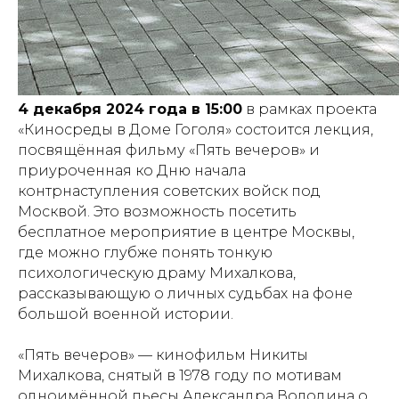
4 декабря 2024 года в 15:00
в рамках проекта
«Киносреды в Доме Гоголя» состоится лекция,
посвящённая фильму «Пять вечеров» и
приуроченная ко Дню начала
контрнаступления советских войск под
Москвой. Это возможность посетить
бесплатное мероприятие в центре Москвы,
где можно глубже понять тонкую
психологическую драму Михалкова,
рассказывающую о личных судьбах на фоне
большой военной истории.
«Пять вечеров» — кинофильм Никиты
Михалкова, снятый в 1978 году по мотивам
одноимённой пьесы Александра Володина о