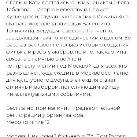
Славы и Кати достались юным ученикам Олега
Табакова — Игорю Нефёдову и Ларисе
Кузнецовой; случайную знакомую Ильина Зою
сыграла «королева эпизода» Валентина
Теличкина. Ведущая: Светлана Панченко,
заведующая научно-методическим отделом. Ее
рассказ раскроет не только историю создания
фильма и работу актеров, но и то, как картина
связана с памятью о войне и
контрнаступлении под Москвой. Для всех, кто
размышляет, куда сходить в Москве бесплатно
для культурного досуга, эта лекция станет
отличным выбором, пополняющим афишу
интеллектуальными событиями.
Бесплатно, при наличии предварительной
регистрации у организатора.
Мероприятие 12+
Москва, Никитский бульвар, д. 7А, Дом Гоголя,