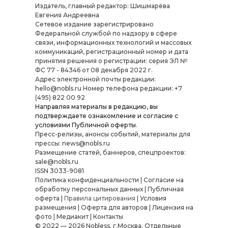
Издатель, главный редактор: Шишмарёва
Евгения Андреевна
Cетевое издание зарегистрировано
Федеральной службой по надзору в сфере
связи, информационных технологий и массовых
коммуникаций, регистрационный номер и дата
принятия решения о регистрации: серия ЭЛ №
ФС 77 - 84346 от 08 декабря 2022 г.
Адрес электронной почты редакции:
hello@nobls.ru Номер телефона редакции: +7
(495) 822 00 92
Направляя материалы в редакцию, вы
подтверждаете ознакомление и согласие с
условиями
Публичной оферты
.
Пресс-релизы, анонсы событий, материалы для
прессы: news@nobls.ru
Размещение статей, баннеров, спецпроектов:
sale@nobls.ru
ISSN 3033-9081
Политика конфиденциальности
|
Согласие на
обработку персональных данных
|
Публичная
оферта
|
Правила цитирования
|
Условия
размещения
|
Оферта для авторов
|
Лицензия на
фото
|
Медиакит
|
Контакты
© 2022 — 2026 Nobless. г.Москва. Отдельные