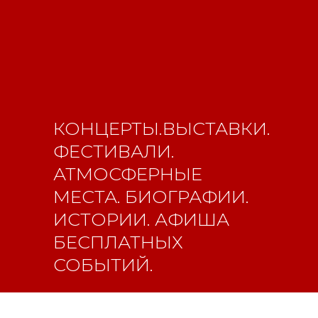
Новости
ВКонтакте
Макс
Телеграмм
Дзен
Афиша
Архив
RuTube
ОК
КОНЦЕРТЫ.ВЫСТАВКИ.
Главная
Youtube
ФЕСТИВАЛИ.
16+
АТМОСФЕРНЫЕ
МЕСТА. БИОГРАФИИ.
ИСТОРИИ. АФИША
БЕСПЛАТНЫХ
СОБЫТИЙ.