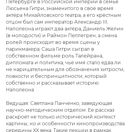
Петербурге в Российской империи в семье
Люсьена Гитри, знаменитого в своё время
актёра Михайловского театра, а его крёстным
отцом был сам император Александр III;
Наполеона играют два актёра, Даниель Желин
(в молодости) и Раймон Пеллегрен, а смена
ролей происходит во время сцены у
парикмахера; Саша Гитри сыграл в
собственном фильме роль Талейрана,
дипломата и политика, чьё имя стало едва ли
не нарицательным для обозначения хитрости,
ловкости и беспринципности, который
собственно и рассказывает историю
Наполеона.
Ведущая: Светлана Панченко, заведующая
научно-методическим отделом. Ее рассказ
раскроет не только исторический контекст
картины, но и особенности кинопроизводства
середины XX века. Такие лекции в рамках