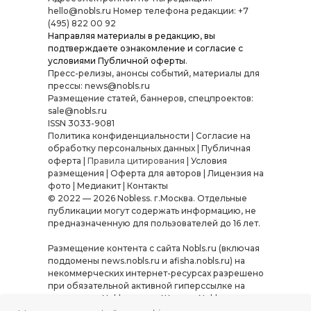
hello@nobls.ru Номер телефона редакции: +7
(495) 822 00 92
Направляя материалы в редакцию, вы
подтверждаете ознакомление и согласие с
условиями
Публичной оферты
.
Пресс-релизы, анонсы событий, материалы для
прессы: news@nobls.ru
Размещение статей, баннеров, спецпроектов:
sale@nobls.ru
ISSN 3033-9081
Политика конфиденциальности
|
Согласие на
обработку персональных данных
|
Публичная
оферта
|
Правила цитирования
|
Условия
размещения
|
Оферта для авторов
|
Лицензия на
фото
|
Медиакит
|
Контакты
© 2022 — 2026 Nobless. г.Москва. Отдельные
публикации могут содержать информацию, не
предназначенную для пользователей до 16 лет.
Размещение контента с сайта Nobls.ru (включая
поддомены news.nobls.ru и afisha.nobls.ru) на
некоммерческих интернет-ресурсах разрешено
при обязательной активной гиперссылке на
источник — Nobls.ru или «Журнал Nobless».
Использование материалов в коммерческих