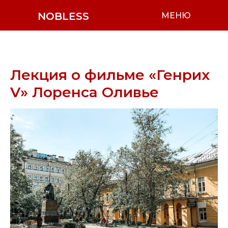
NOBLESS
МЕНЮ
Лекция о фильме «Генрих
V» Лоренса Оливье