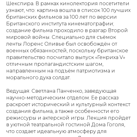
Шекспира. В рамках кинолектория посетители
узнают, что: картина вошла в список 100 лучших
британских фильмов за 100 лет по версии
Британского института кинематографии;
создание фильма проходило в разгар Второй
мировой войны. Специально для съёмок
ленты Лоренс Оливье был освобождён от
военных обязанностей, поскольку британское
правительство посчитало выпуск «Генриха V»
отличным пропагандистским шагом,
направленным на подъём патриотизма и
морального духа солдат.
Ведущая: Светлана Панченко, заведующая
научно-методическим отделом. Ее рассказ
раскроет исторический и культурный контекст
создания фильма, а также особенности его
режиссуры и актерской игры. Лекция пройдет
в уютной театральной гостиной Дома Гоголя,
что создает идеальную атмосферу для