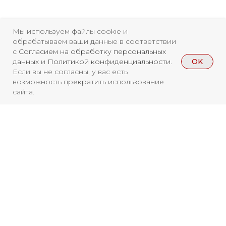
Свидетельство о
Мы используем файлы cookie и
регистрации СМИ ЭЛ №
обрабатываем ваши данные в соответствии
с
Согласием на обработку персональных
ФС77-84346 от 08.12.2022
OK
данных
и
Политикой конфиденциальности
.
ISSN 3033-9081
Если вы не согласны, у вас есть
возможность прекратить использование
сайта.
Новости
ВКонтакте
Макс
Телеграмм
Дзен
Афиша
Архив
RuTube
ОК
Главная
Youtube
Вы находитесь на архивной странице.
16+
Чтобы увидеть, куда можно сходить
бесплатно в 2026 году, перейдите на
страницу Афиши