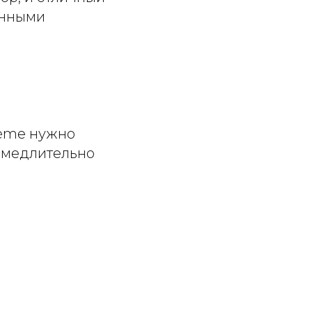
енными
élème нужно
замедлительно