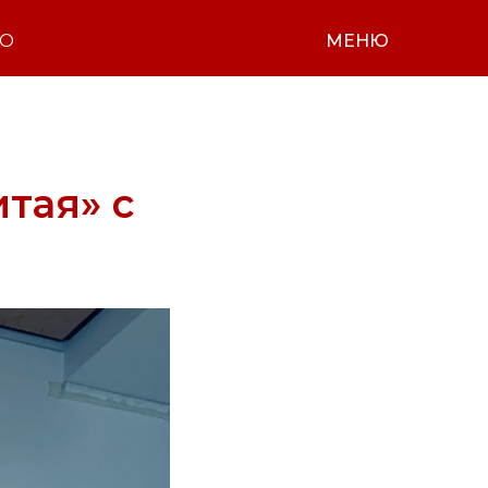
НО
МЕНЮ
тая» с