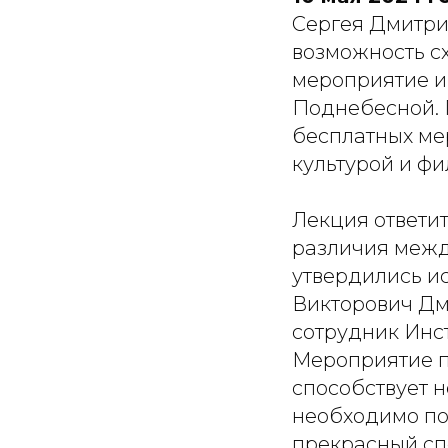
Сергея Дмитрие
возможность с
мероприятие и
Поднебесной. 
бесплатных мер
культурой и ф
Лекция ответит
различия межд
утвердились ис
Викторович Дм
сотрудник Инс
Мероприятие п
способствует 
необходимо поз
прекрасный спо