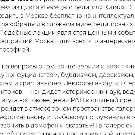
ва из цикла «Беседы о религиях Китая». Эт
ходить в Москве бесплатно на интеллектуа
 разобраться в сложном мире религиозных
Подобные лекции являются ценными собы
оприятий Москвы для всех, кто интересует
илософией.
 на вопросы о том, во что верили и верят ки
у конфуцианством, буддизмом, даосизмом, 
лам и христианство. Лектором выступит Се
итриев — кандидат исторических наук, ве
титута востоковедения РАН и опытный преп
ройдет в атмосферном пространстве галере
неформальному и глубокому погружению в т
вонить в домофон и сказать «Я в галерею».
соб провести вечер, расширив свой кругоз