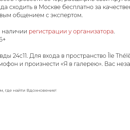
уда сходить в Москве бесплатно за качеств
вым общением с экспертом.
и наличии
регистрации у организатора
.
6+
вды 24с11. Для входа в пространство Île Th
мофон и произнести «Я в галерею». Вас не
м, где найти Вдохновение!