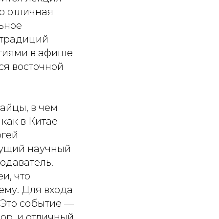
о отличная
льное
 традиций
тиями в афише
ся восточной
тайцы, в чем
как в Китае
ргей
дущий научный
одаватель.
и, что
ему. Для входа
 Это событие —
ор, и отличный