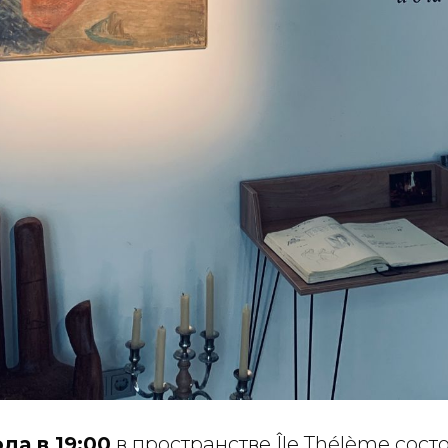
да в 19:00
в пространстве Île Thélème сост