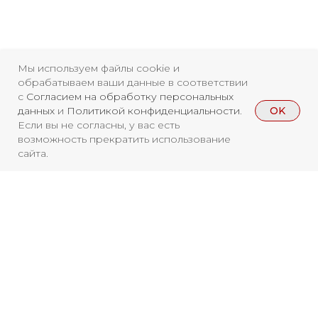
Свидетельство о
Мы используем файлы cookie и
обрабатываем ваши данные в соответствии
регистрации СМИ ЭЛ №
с
Согласием на обработку персональных
OK
ФС77-84346 от 08.12.2022
данных
и
Политикой конфиденциальности
.
Если вы не согласны, у вас есть
ISSN 3033-9081
возможность прекратить использование
сайта.
Новости
ВКонтакте
Макс
Телеграмм
Дзен
Афиша
Архив
RuTube
ОК
Главная
Youtube
Вы находитесь на архивной странице.
Чтобы увидеть, куда можно сходить
16+
бесплатно в 2026 году, перейдите на