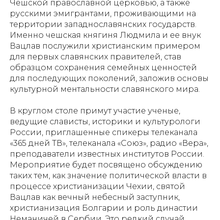
Чешской православной церковью, а также
русскими эмигрантами, проживающими на
территории западнославянских государств.
Именно чешская княгиня Людмила и ее внук
Вацлав послужили христианским примером
для первых славянских правителей, став
образцом сохранения семейных ценностей
для последующих поколений, заложив основы
культурной ментальности славянского мира.
В круглом столе примут участие ученые,
ведущие слависты, историки и культурологи
России, приглашенные спикеры телеканала
«365 дней ТВ», телеканала «Союз», радио «Вера»,
преподаватели известных институтов России.
Мероприятие будет посвящено обсуждению
таких тем, как значение политической власти в
процессе христианизации Чехии, святой
Вацлав как вечный небесный заступник,
христианизация Болгарии и роль династии
Неманичей в Сербии. Это редкий случай,