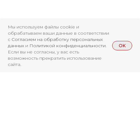
Свидетельство о
Мы используем файлы cookie и
регистрации СМИ ЭЛ №
обрабатываем ваши данные в соответствии
ФС77-84346 от 08.12.2022
с
Согласием на обработку персональных
OK
данных
и
Политикой конфиденциальности
.
ISSN 3033-9081
Если вы не согласны, у вас есть
возможность прекратить использование
сайта.
Новости
ВКонтакте
Макс
Телеграмм
Дзен
Афиша
Архив
RuTube
ОК
Главная
Youtube
Вы находитесь на архивной странице.
16+
Чтобы увидеть, куда можно сходить
бесплатно в 2026 году, перейдите на
страницу Афиши