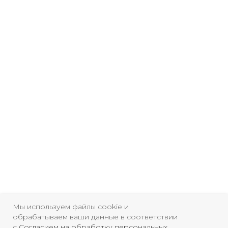
Мы используем файлы cookie и
Свидетельство о
обрабатываем ваши данные в соответствии
с
Согласием на обработку персональных