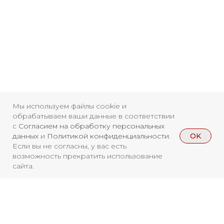
Свидетельство о
регистрации СМИ ЭЛ №
Мы используем файлы cookie и
обрабатываем ваши данные в соответствии
ФС77-84346 от 08.12.2022
с
Согласием на обработку персональных
OK
данных
и
Политикой конфиденциальности
.
ISSN 3033-9081
Если вы не согласны, у вас есть
возможность прекратить использование
сайта.
Новости
ВКонтакте
Макс
Телеграмм
Дзен
Афиша
Архив
RuTube
ОК