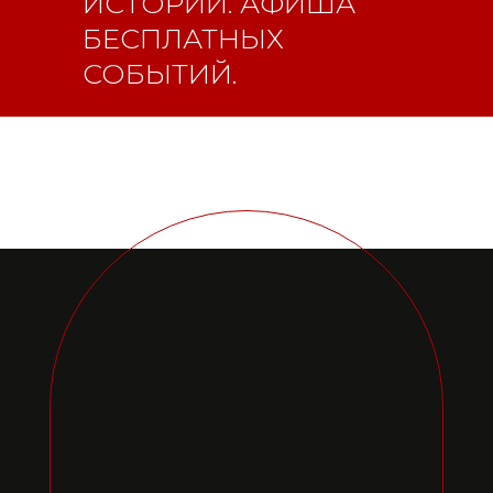
ИСТОРИИ. АФИША
ФС77-84346 от 08.12.2022
БЕСПЛАТНЫХ
ISSN 3033-9081
СОБЫТИЙ.
Новости
ВКонтакте
Макс
Телеграмм
Дзен
Афиша
Архив
RuTube
ОК
Главная
Youtube
16+