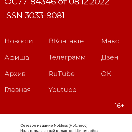
Сетевое издание Nobless (Ноблесс)
Издатель, главный редактор: Шишмарёва