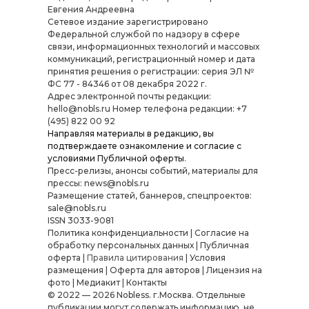
Евгения Андреевна
Cетевое издание зарегистрировано
Федеральной службой по надзору в сфере
связи, информационных технологий и массовых
коммуникаций, регистрационный номер и дата
принятия решения о регистрации: серия ЭЛ №
ФС 77 - 84346 от 08 декабря 2022 г.
Адрес электронной почты редакции:
hello@nobls.ru Номер телефона редакции: +7
(495) 822 00 92
Направляя материалы в редакцию, вы
подтверждаете ознакомление и согласие с
условиями
Публичной оферты
.
Пресс-релизы, анонсы событий, материалы для
прессы: news@nobls.ru
Размещение статей, баннеров, спецпроектов:
sale@nobls.ru
ISSN 3033-9081
Политика конфиденциальности
|
Согласие на
обработку персональных данных
|
Публичная
оферта
|
Правила цитирования
|
Условия
размещения
|
Оферта для авторов
|
Лицензия на
фото
|
Медиакит
|
Контакты
© 2022 — 2026 Nobless. г.Москва. Отдельные
публикации могут содержать информацию, не