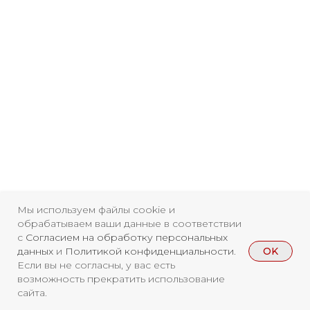
Свидетельство о
регистрации СМИ ЭЛ №
Мы используем файлы cookie и
ФС77-84346 от 08.12.2022
обрабатываем ваши данные в соответствии
ISSN 3033-9081
с
Согласием на обработку персональных
OK
данных
и
Политикой конфиденциальности
.
Если вы не согласны, у вас есть
Новости
ВКонтакте
Макс
возможность прекратить использование
сайта.
Телеграмм
Дзен
Афиша