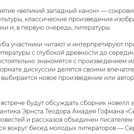
нятие «великий западный канон» — сокров
ультуры, классические произведения изобр
ыки и, в первую очередь, литературы.
луба участники читают и интерпретируют п
тературы с глубокой древности до середин
стоятельно знакомятся с произведением ил
формате дискуссии делятся своими впечатл
выбирается новое произведение или автор
 встрече будут обсуждать сборник новелл 
антика Эрнста Теодора Амадея Гофмана «
 повестей и рассказов объединён писателе
тся вокруг бесед молодых литераторов — С