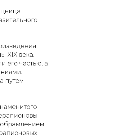
ищница
азительного
роизведения
ы XIX века.
и его частью, а
ениями.
а путем
знаменитого
Серапионовы
м обрамлением,
ерапионовых