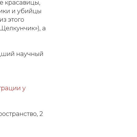
ые красавицы,
ики и убийцы
из этого
Щелкунчик»), а
адший научный
трации у
пространство, 2