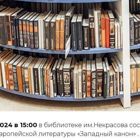
024 в 15:00
в библиотеке им.Некрасова сос
вропейской литературы «Западный канон» .