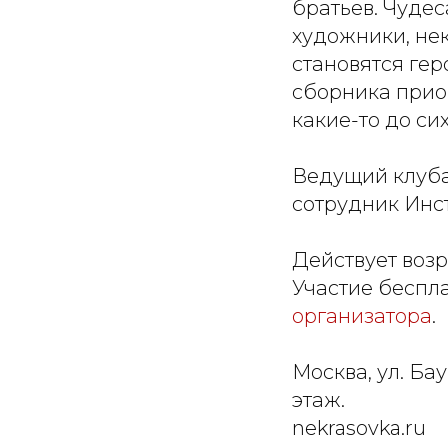
братьев. Чудес
художники, не
становятся гер
сборника прио
какие-то до си
Ведущий клуба
сотрудник Инс
Действует возр
Участие беспл
организатора
.
Москва, ул. Бау
этаж.
nekrasovka.ru