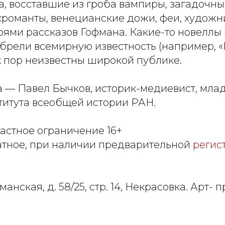
а, восставшие из гроба вампиры, загадочн
кроманты, венецианские дожи, феи, художн
оями рассказов Гофмана. Какие-то новеллы 
брели всемирную известность (например, «
х пор неизвестны широкой публике.
 — Павел Бычков, историк-медиевист, мл
титута всеобщей истории РАН.
астное ограничение 16+
атное, при наличии предварительной
регис
манская, д. 58/25, стр. 14, Некрасовка. Арт- 