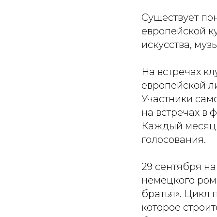
Существует по
европейской к
искусства, муз
На встречах к
европейской ли
Участники само
на встречах в 
Каждый месяц 
голосования.
29 сентября на
немецкого ром
братья». Цикл
которое строи