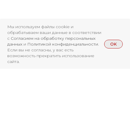
Свидетельство о
Мы используем файлы cookie и
обрабатываем ваши данные в соответствии
регистрации СМИ ЭЛ №
с
Согласием на обработку персональных
OK
данных
и
Политикой конфиденциальности
.
ФС77-84346 от 08.12.2022
Если вы не согласны, у вас есть
ISSN 3033-9081
возможность прекратить использование
сайта.
Новости
ВКонтакте
Макс
Телеграмм
Дзен
Афиша
Архив
RuTube
ОК
Вы находитесь на архивной странице.
Главная
Youtube
Чтобы увидеть, куда можно сходить
16+
бесплатно в 2026 году, перейдите на