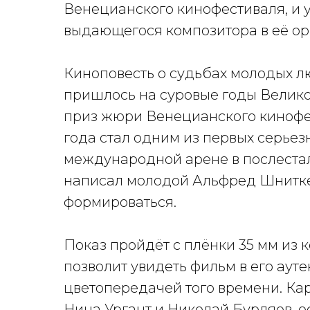
Венецианского кинофестиваля, и 
выдающегося композитора в её о
Киноповесть о судьбах молодых лю
пришлось на суровые годы Велик
приз жюри Венецианского кинофес
года стал одним из первых серьез
международной арене в послестал
написал молодой Альфред Шнитке,
формироваться.
Показ пройдёт с плёнки 35 мм из
позволит увидеть фильм в его ауте
цветопередачей того времени. Карт
Нина Ургант и Николай Бурляев, 