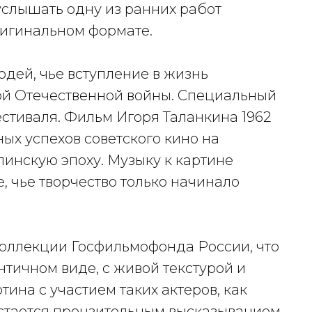
услышать одну из ранних работ
ригинальном формате.
дей, чье вступление в жизнь
ой Отечественной войны. Специальный
тиваля. Фильм Игоря Таланкина 1962
ных успехов советского кино на
инскую эпоху. Музыку к картине
 чье творчество только начинало
 коллекции Госфильмофонда России, что
нтичном виде, с живой текстурой и
ина с участием таких актеров, как
остается пронзительным высказыванием