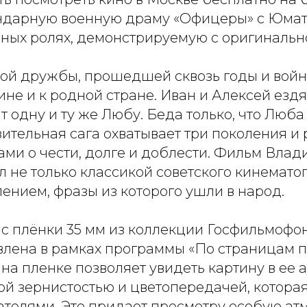
ндарную военную драму «Офицеры» с Юма
вных ролях, демонстрируемую с оригинальн
ой дружбы, прошедшей сквозь годы и войн
не и к родной стране. Иван и Алексей ездя
т одну и ту же Любу. Беда только, что Люба
ительная сага охватывает три поколения и
ами о чести, долге и доблести. Фильм Влад
 не только классикой советского кинематог
ением, фразы из которого ушли в народ.
 с плёнки 35 мм из коллекции Госфильмофо
влена в рамках программы «По страницам п
а пленке позволяет увидеть картину в ее 
мой зернистостью и цветопередачей, котора
ателями. Это придает просмотру особую ат