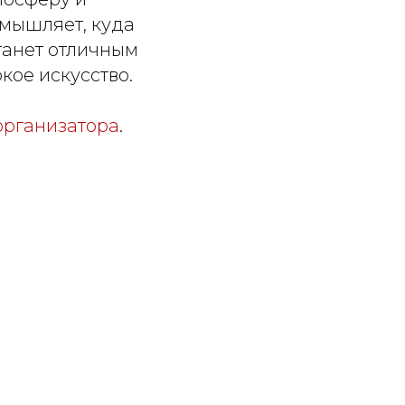
змышляет, куда
станет отличным
ое искусство.
организатора
.