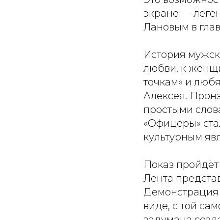
экране — леге
Лановым в гла
История мужск
любви, к женщи
точкам» и любя
Алексея. Пронз
простыми слов
«Офицеры» стал
культурным явл
Показ пройдёт
Лента предста
Демонстрация н
виде, с той са
задумана созд