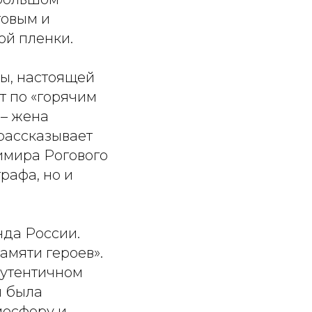
товым и
ой пленки.
ы, настоящей
т по «горячим
 – жена
 рассказывает
имира Рогового
рафа, но и
нда России.
амяти героев».
аутентичном
я была
мосферу и