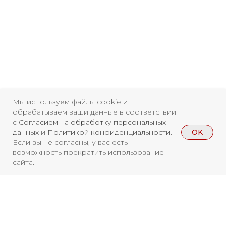
Свидетельство о
регистрации СМИ ЭЛ №
Мы используем файлы cookie и
обрабатываем ваши данные в соответствии
ФС77-84346 от 08.12.2022
с
Согласием на обработку персональных
OK
данных
и
Политикой конфиденциальности
.
ISSN 3033-9081
Если вы не согласны, у вас есть
возможность прекратить использование
сайта.
Новости
ВКонтакте
Макс
Телеграмм
Дзен
Афиша
Архив
RuTube
ОК