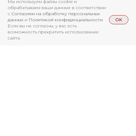
Мы используем файлы cookie и
обрабатываем ваши данные в соответствии
Свидетельство о
с
Согласием на обработку персональных
регистрации СМИ ЭЛ №
OK
данных
и
Политикой конфиденциальности
.
Если вы не согласны, у вас есть
ФС77-84346 от 08.12.2022
возможность прекратить использование
ISSN 3033-9081
сайта.
Новости
ВКонтакте
Макс
Телеграмм
Дзен
Афиша
Архив
RuTube
ОК
Вы находитесь на архивной странице.
Главная
Youtube
Чтобы увидеть, куда можно сходить
бесплатно в 2026 году, перейдите на
16+
страницу Афиши
2026