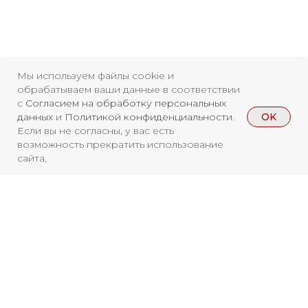
Свидетельство о
регистрации СМИ ЭЛ №
Мы используем файлы cookie и
обрабатываем ваши данные в соответствии
ФС77-84346 от 08.12.2022
с
Согласием на обработку персональных
OK
данных
и
Политикой конфиденциальности
.
ISSN 3033-9081
Если вы не согласны, у вас есть
возможность прекратить использование
сайта.
Новости
ВКонтакте
Макс
Телеграмм
Дзен
Афиша
Архив
RuTube
ОК
Главная
Youtube
Вы находитесь на архивной странице.
16+
Чтобы увидеть, куда можно сходить
бесплатно в 2026 году, перейдите на