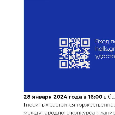
28 января 2024 года в 16:00
в бо
Гнесиных состоится торжественное
международного конкурса пианист