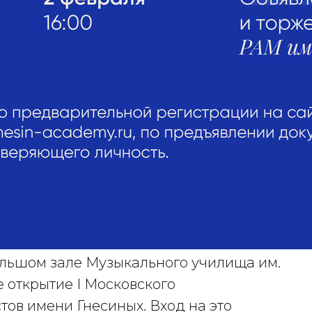
льшом зале Музыкального училища им.
 открытие I Московского
ов имени Гнесиных. Вход на это