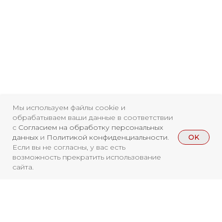
Мы используем файлы cookie и
обрабатываем ваши данные в соответствии
с
Согласием на обработку персональных
OK
данных
и
Политикой конфиденциальности
.
Если вы не согласны, у вас есть
Свидетельство о
возможность прекратить использование
сайта.
регистрации СМИ ЭЛ №
ФС77-84346 от 08.12.2022
ISSN 3033-9081