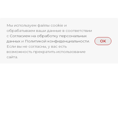
Свидетельство о
Мы используем файлы cookie и
регистрации СМИ ЭЛ №
обрабатываем ваши данные в соответствии
ФС77-84346 от 08.12.2022
с
Согласием на обработку персональных
OK
данных
и
Политикой конфиденциальности
.
ISSN 3033-9081
Если вы не согласны, у вас есть
возможность прекратить использование
сайта.
Новости
ВКонтакте
Макс
Телеграмм
Дзен
Афиша
Архив
RuTube
ОК
Главная
Youtube
Вы находитесь на архивной странице.
16+
Чтобы увидеть, куда можно сходить
бесплатно в 2026 году, перейдите на