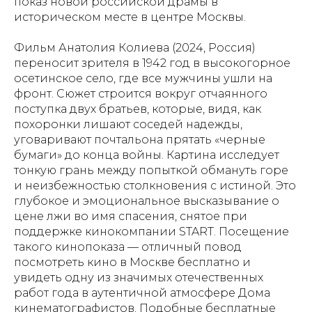
показ новой российской драмы в
историческом месте в центре Москвы.
Фильм Анатолия Колиева (2024, Россия)
переносит зрителя в 1942 год в высокогорное
осетинское село, где все мужчины ушли на
фронт. Сюжет строится вокруг отчаянного
поступка двух братьев, которые, видя, как
похоронки лишают соседей надежды,
уговаривают почтальона прятать «черные
бумаги» до конца войны. Картина исследует
тонкую грань между попыткой обмануть горе
и неизбежностью столкновения с истиной. Это
глубокое и эмоциональное высказывание о
цене лжи во имя спасения, снятое при
поддержке кинокомпании START. Посещение
такого кинопоказа — отличный повод
посмотреть кино в Москве бесплатно и
увидеть одну из значимых отечественных
работ года в аутентичной атмосфере Дома
кинематографистов. Подобные бесплатные