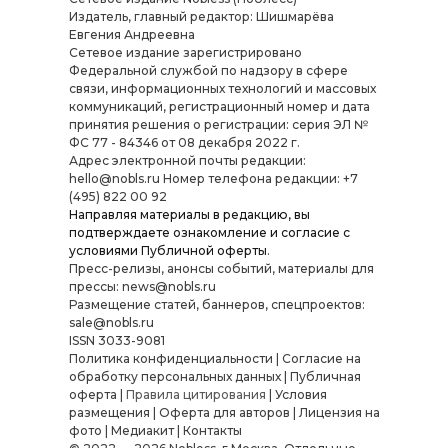
Издатель, главный редактор: Шишмарёва
Евгения Андреевна
Cетевое издание зарегистрировано
Федеральной службой по надзору в сфере
связи, информационных технологий и массовых
коммуникаций, регистрационный номер и дата
принятия решения о регистрации: серия ЭЛ №
ФС 77 - 84346 от 08 декабря 2022 г.
Адрес электронной почты редакции:
hello@nobls.ru Номер телефона редакции: +7
(495) 822 00 92
Направляя материалы в редакцию, вы
подтверждаете ознакомление и согласие с
условиями
Публичной оферты
.
Пресс-релизы, анонсы событий, материалы для
прессы: news@nobls.ru
Размещение статей, баннеров, спецпроектов:
sale@nobls.ru
ISSN 3033-9081
Политика конфиденциальности
|
Согласие на
обработку персональных данных
|
Публичная
оферта
|
Правила цитирования
|
Условия
размещения
|
Оферта для авторов
|
Лицензия на
фото
|
Медиакит
|
Контакты