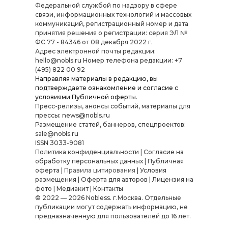
Федеральной службой по надзору в сфере
связи, информационных технологий и массовых
коммуникаций, регистрационный номер и дата
принятия решения о регистрации: серия ЭЛ №
ФС 77 - 84346 от 08 декабря 2022 г.
Адрес электронной почты редакции:
hello@nobls.ru Номер телефона редакции: +7
(495) 822 00 92
Направляя материалы в редакцию, вы
подтверждаете ознакомление и согласие с
условиями
Публичной оферты
.
Пресс-релизы, анонсы событий, материалы для
прессы: news@nobls.ru
Размещение статей, баннеров, спецпроектов:
sale@nobls.ru
ISSN 3033-9081
Политика конфиденциальности
|
Согласие на
обработку персональных данных
|
Публичная
оферта
|
Правила цитирования
|
Условия
размещения
|
Оферта для авторов
|
Лицензия на
фото
|
Медиакит
|
Контакты
© 2022 — 2026 Nobless. г.Москва. Отдельные
публикации могут содержать информацию, не
предназначенную для пользователей до 16 лет.