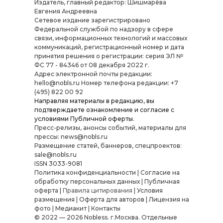
Издатель, главный редактор: Шишмарёва
Евгения Андреевна
Cетевое издание зарегистрировано
Федеральной службой по надзору в сфере
связи, информационных технологий и массовых
коммуникаций, регистрационный номер и дата
принятия решения о регистрации: серия ЭЛ №
ФС 77 - 84346 от 08 декабря 2022 г.
Адрес электронной почты редакции:
hello@nobls.ru Номер телефона редакции: +7
(495) 822 00 92
Направляя материалы в редакцию, вы
подтверждаете ознакомление и согласие с
условиями
Публичной оферты
.
Пресс-релизы, анонсы событий, материалы для
прессы: news@nobls.ru
Размещение статей, баннеров, спецпроектов:
sale@nobls.ru
ISSN 3033-9081
Политика конфиденциальности
|
Согласие на
обработку персональных данных
|
Публичная
оферта
|
Правила цитирования
|
Условия
размещения
|
Оферта для авторов
|
Лицензия на
фото
|
Медиакит
|
Контакты
© 2022 — 2026 Nobless. г.Москва. Отдельные