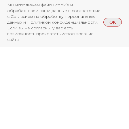
ISSN 3033-9081
Мы используем файлы cookie и
обрабатываем ваши данные в соответствии
с
Согласием на обработку персональных
Новости
ВКонтакте
Макс
OK
данных
и
Политикой конфиденциальности
.
Если вы не согласны, у вас есть
Телеграмм
Дзен
Афиша
возможность прекратить использование
сайта.
Архив
RuTube
ОК
Главная
Youtube
16+
Вы находитесь на архивной странице.
Чтобы увидеть, куда можно сходить
бесплатно в 2026 году, перейдите на
страницу Афиши
2026