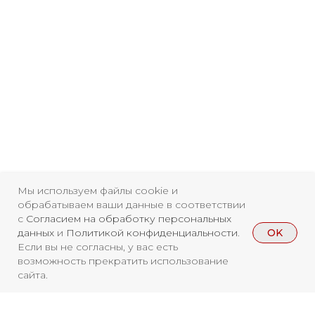
Мы используем файлы cookie и
обрабатываем ваши данные в соответствии
с
Согласием на обработку персональных
OK
данных
и
Политикой конфиденциальности
.
Свидетельство о
Если вы не согласны, у вас есть
возможность прекратить использование
регистрации СМИ ЭЛ №
сайта.
ФС77-84346 от 08.12.2022
ISSN 3033-9081