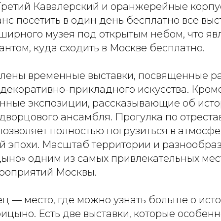
Третий Кавалерский и оранжерейные корпус
с посетить в один день бесплатно все выс
ширного музея под открытым небом, что яв
нтом, куда сходить в Москве бесплатно.
влены временные выставки, посвященные 
декоративно-прикладного искусства. Кроме
янные экспозиции, рассказывающие об ист
дворцового ансамбля. Прогулка по отрест
позволяет полностью погрузиться в атмосф
й эпохи. Масштаб территории и разнообра
ыно» одним из самых привлекательных мес
роприятий Москвы.
ц — место, где можно узнать больше о ист
цыно. Есть две выставки, которые особенн