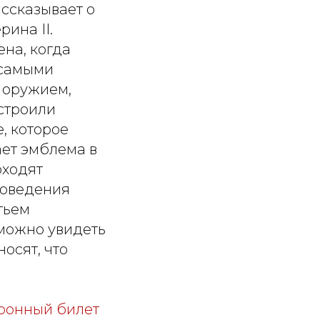
ассказывает о
рина II.
ена, когда
 самыми
 оружием,
остроили
, которое
ает эмблема в
оходят
роведения
тьем
 можно увидеть
осят, что
ронный билет