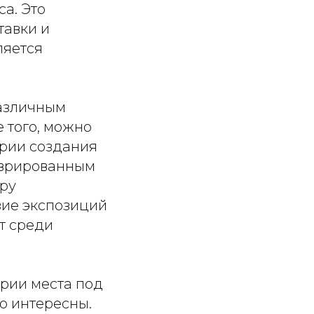
а. Это
тавки и
ляется
различным
 того, можно
ории создания
аврированным
еру
зие экспозиций
т среди
ории места под
о интересны.