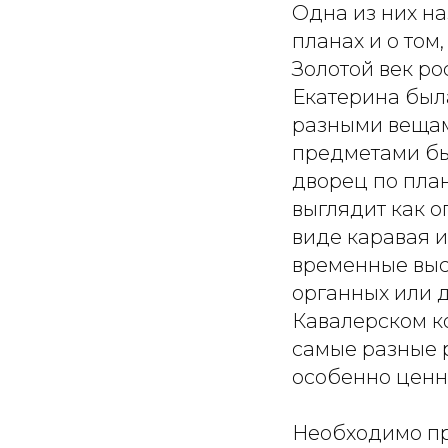
Одна из них на
планах и о том,
Золотой век ро
Екатерина был
разными вещам
предметами быт
дворец по пла
выглядит как о
виде каравая и
временные выст
органных или 
Кавалерском к
самые разные р
особенно ценн
Необходимо п