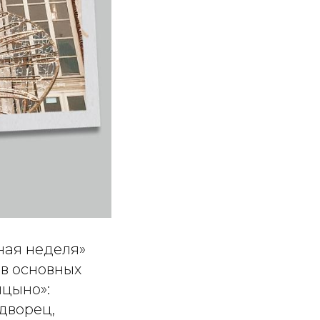
ная неделя»
 в основных
ицыно»:
дворец,