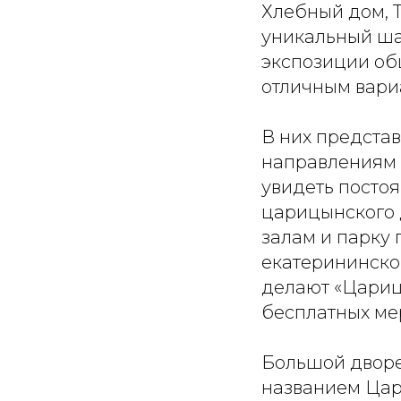
Хлебный дом, 
уникальный шан
экспозиции об
отличным вариа
В них предста
направлениям 
увидеть посто
царицынского 
залам и парку 
екатерининско
делают «Цариц
бесплатных ме
Большой дворе
названием Цари