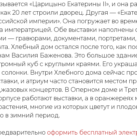
зывается «Царицыно Екатерины II», и она р
 как 20 лет строили дворец. Другая — «Екате
ссийской империи». Она погружает во врем
а императрицей. Обе выставки наполнены
и — гравюрами, документами, портретами,
а. Хлебный дом остался после того, как п
нам Василия Баженова. Это большое здание
громный куб с круглыми краями. Его украш
 солонки. Внутри Хлебного дома сейчас пр
авки, и атриум часто становится местом п
джазовых концертов. В Оперном доме и Тре
орпусе работают выставки, а в оранжереях
астения, многие из которых цветут и плодон
о в зимний период.
редварительно
оформить бесплатный элект