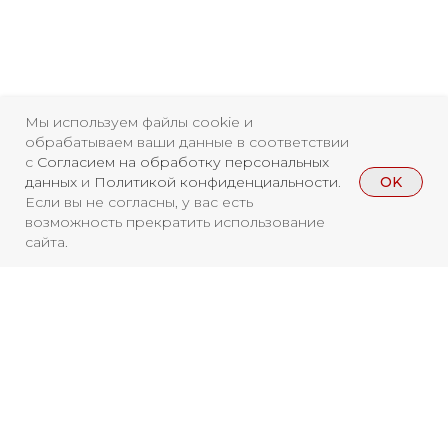
Свидетельство о
Мы используем файлы cookie и
обрабатываем ваши данные в соответствии
регистрации СМИ ЭЛ №
с
Согласием на обработку персональных
ФС77-84346 от 08.12.2022
OK
данных
и
Политикой конфиденциальности
.
Если вы не согласны, у вас есть
ISSN 3033-9081
возможность прекратить использование
сайта.
Новости
ВКонтакте
Макс
Телеграмм
Дзен
Афиша
Архив
RuTube
ОК
Главная
Youtube
Вы находитесь на архивной странице.
Чтобы увидеть, куда можно сходить
16+