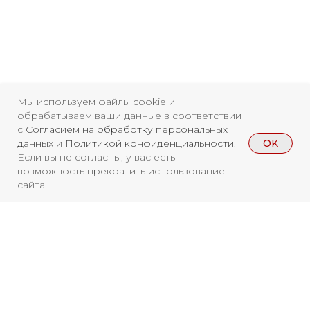
Свидетельство о
Мы используем файлы cookie и
регистрации СМИ ЭЛ №
обрабатываем ваши данные в соответствии
с
Согласием на обработку персональных
ФС77-84346 от 08.12.2022
OK
данных
и
Политикой конфиденциальности
.
ISSN 3033-9081
Если вы не согласны, у вас есть
возможность прекратить использование
сайта.
Новости
ВКонтакте
Макс
Телеграмм
Дзен
Афиша
Архив
RuTube
ОК
Главная
Youtube
Вы находитесь на архивной странице.