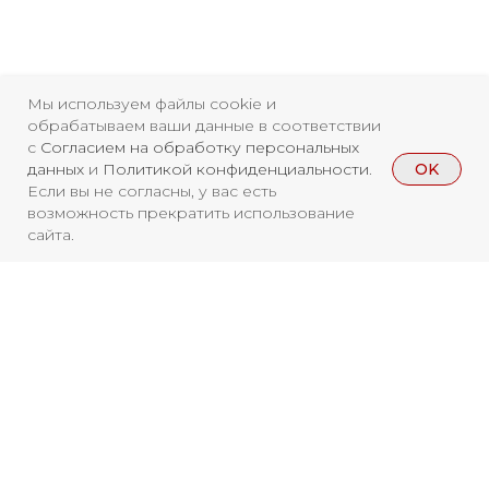
Мы используем файлы cookie и
обрабатываем ваши данные в соответствии
с
Согласием на обработку персональных
OK
данных
и
Политикой конфиденциальности
.
Если вы не согласны, у вас есть
возможность прекратить использование
сайта.
Свидетельство о
регистрации СМИ ЭЛ №
ФС77-84346 от 08.12.2022
ISSN 3033-9081
Вы находитесь на архивной странице.
Новости
ВКонтакте
Макс
Чтобы увидеть, куда можно сходить
Телеграмм
Дзен
Афиша
бесплатно в 2026 году, перейдите на