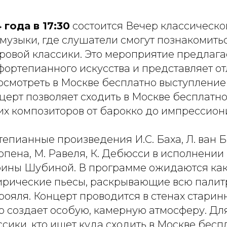
 года в 17:30
состоится Вечер классическо
музыки, где слушатели смогут познакомитьс
овой классики. Это мероприятие предлага
фортепианного искусства и представляет о
осмотреть в Москве бесплатно выступлени
церт позволяет сходить в Москве бесплатн
их композиторов от барокко до импрессион
епианные произведения И.С. Баха, Л. ван Б
пена, М. Равеля, К. Дебюсси в исполнении
ины Шубиной. В программе ожидаются как
лирические пьесы, раскрывающие всю палит
ояля. Концерт проводится в стенах старин
о создает особую, камерную атмосферу. Дл
сики, кто ищет куда сходить в Москве бесп