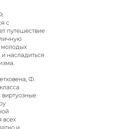
й
я с
ет путешествие
тличную
е молодых
о и насладиться
изма.
етховена, Ф.
 класса
 виртуозные
ру
ной
я всех
латно и