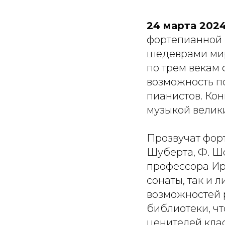
24 марта 2024
фортепианной 
шедеврами мир
по трем векам 
возможность п
пианистов. Кон
музыкой велик
Прозвучат форт
Шуберта, Ф. Шо
профессора Ир
сонаты, так и 
возможностей р
библиотеки, чт
ценителей клас