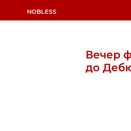
NOBLESS
Вечер ф
до Деб