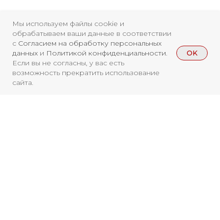
ISSN 3033-9081
Мы используем файлы cookie и
Новости
ВКонтакте
Макс
обрабатываем ваши данные в соответствии
с
Согласием на обработку персональных
Телеграмм
Дзен
Афиша
OK
данных
и
Политикой конфиденциальности
.
Если вы не согласны, у вас есть
Архив
RuTube
ОК
возможность прекратить использование
сайта.
Главная
Youtube
16+
Вы находитесь на архивной странице.
Чтобы увидеть, куда можно сходить
бесплатно в 2026 году, перейдите на
страницу Афиши
2026