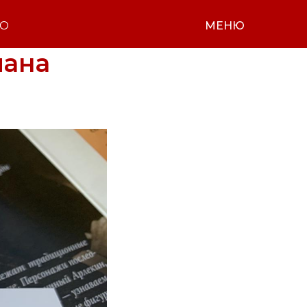
НО
МЕНЮ
мана