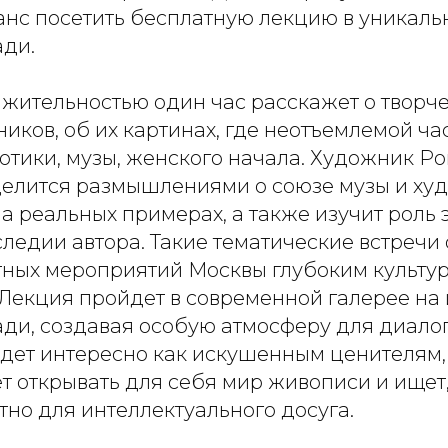
нс посетить бесплатную лекцию в уникаль
ди.
жительностью один час расскажет о творче
иков, об их картинах, где неотъемлемой ча
отики, музы, женского начала. Художник Р
елится размышлениями о союзе музы и ху
 реальных примерах, а также изучит роль э
следии автора. Такие тематические встреч
ных мероприятий Москвы глубоким культу
Лекция пройдет в современной галерее на
ди, создавая особую атмосферу для диалога
дет интересно как искушенным ценителям, т
т открывать для себя мир живописи и ищет,
но для интеллектуального досуга.