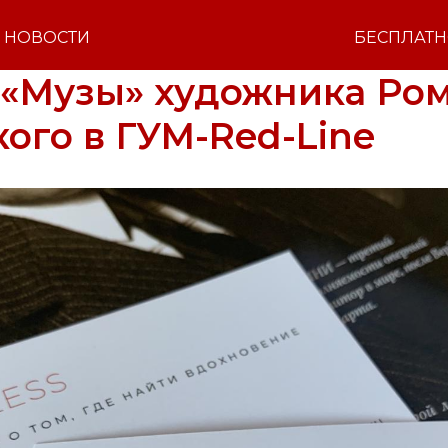
НОВОСТИ
БЕСПЛАТ
 «Музы» художника Ро
ого в ГУМ-Red-Line