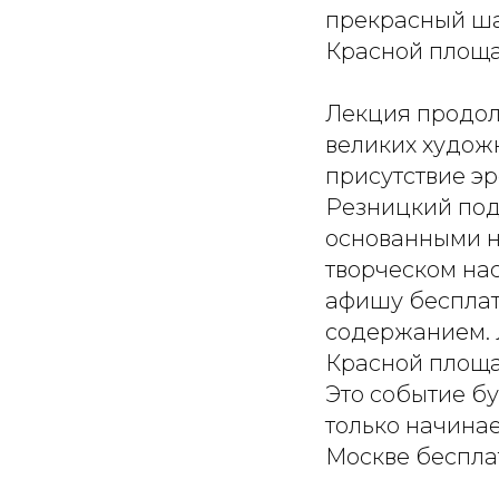
прекрасный ша
Красной площа
Лекция продол
великих художн
присутствие эр
Резницкий под
основанными на
творческом на
афишу бесплат
содержанием. 
Красной площа
Это событие бу
только начинае
Москве бесплат