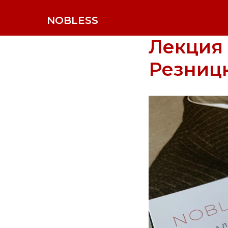
NOBLESS
Лекция
Резницк