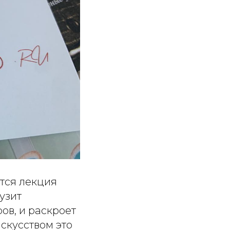
тся лекция
узит
ов, и раскроет
скусством это