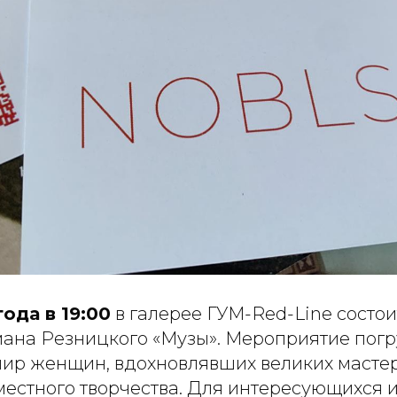
года в 19:00
в галерее ГУМ-Red-Line состои
ана Резницкого «Музы». Мероприятие погр
мир женщин, вдохновлявших великих мастер
местного творчества. Для интересующихся и