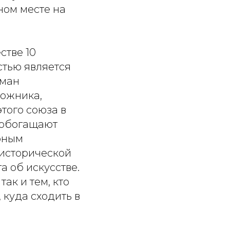
ном месте на
стве 10
стью является
оман
дожника,
того союза в
и обогащают
рным
 исторической
 об искусстве.
ак и тем, кто
 куда сходить в