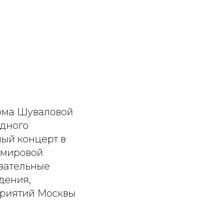
ома Шуваловой
одного
ный концерт в
 мировой
вательные
дения,
приятий Москвы