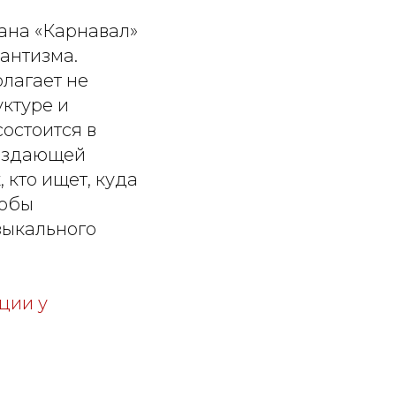
ана «Карнавал»
антизма.
лагает не
уктуре и
остоится в
создающей
 кто ищет, куда
тобы
зыкального
ции у